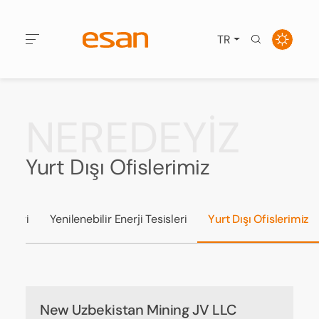
TR
NEREDEYİZ
Yurt Dışı Ofislerimiz
isleri
Yenilenebilir Enerji Tesisleri
Yurt Dışı Ofislerimiz
New Uzbekistan Mining JV LLC