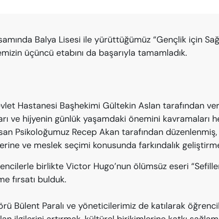
psamında Balya Lisesi ile yürüttüğümüz “Gençlik için Sağl
mizin üçüncü etabını da başarıyla tamamladık.
Devlet Hastanesi Başhekimi Gültekin Aslan tarafından veril
arı ve hijyenin günlük yaşamdaki önemini kavramaları h
Esan Psikoloğumuz Recep Akan tarafından düzenlenmiş, ö
erine ve meslek seçimi konusunda farkındalık geliştirme
ncilerle birlikte Victor Hugo’nun ölümsüz eseri “Sefille
e fırsatı bulduk.
ü Bülent Paralı ve yöneticilerimiz de katılarak öğrencile