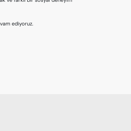
amak ve farklı bir sosyal deneyim
devam ediyoruz.