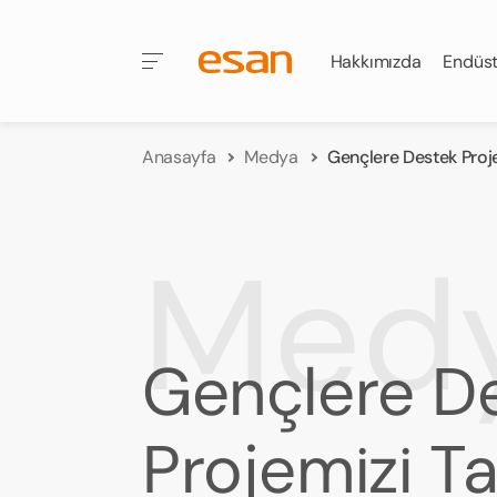
Hakkımızda
Endüst
Anasayfa
Medya
Gençlere Destek Pro
Med
Gençlere D
Projemizi 