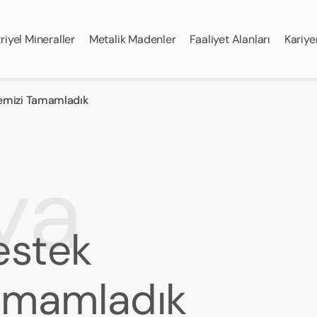
riyel Mineraller
Metalik Madenler
Faaliyet Alanları
Kariye
jemizi Tamamladık
ya
estek
Tamamladık