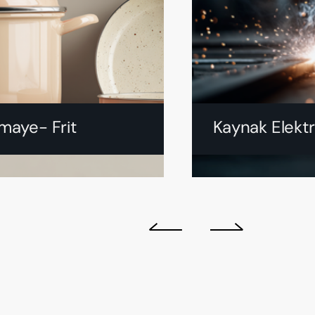
maye- Frit
Kaynak Elekt