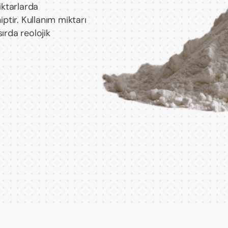
iktarlarda
hiptir. Kullanım miktarı
ırda reolojik